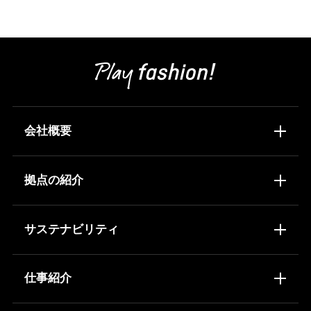
会社概要
トップメッセージ
会社概要
拠点の紹介
沿革
事業内容
物流センター配置図
物流センター所在地
サステナビリティ
重点テーマ
環境を守る
仕事紹介
人を輝かせる
地域と成長する