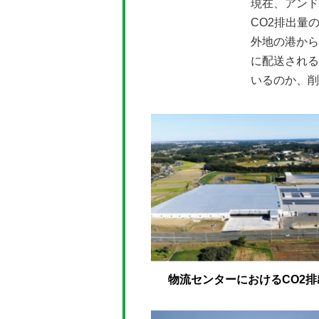
現在、アンド
CO2排出量
外地の港から
に配送される
いるのか、削
物流センターにおけるCO2排