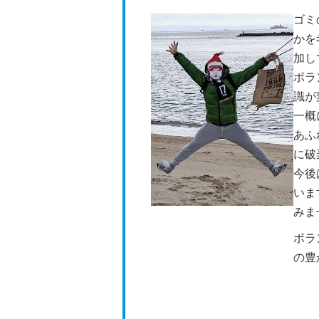
ゴミ
かを
加し
ボラ
識が
一概
あふ
に破
今後
いま
みま
ボラ
の豊